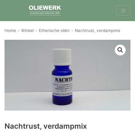
Meteen
naar
de
inhoud
Home
»
Winkel
»
Etherische oliën
»
Nachtrust, verdampmix
Nachtrust, verdampmix