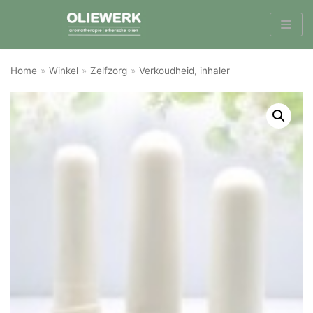
Meteen
naar
de
inhoud
Home
»
Winkel
»
Zelfzorg
»
Verkoudheid, inhaler